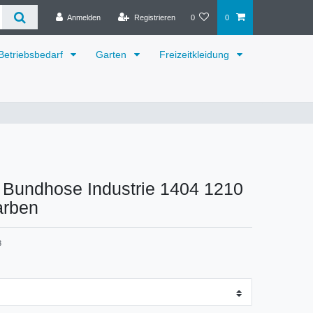
Anmelden
Registrieren
0
0
Betriebsbedarf
Garten
Freizeitkleidung
 Bundhose Industrie 1404 1210
arben
3