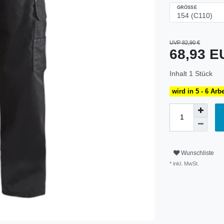
GRÖSSE
UVP 82,90 €
68,93 
Inhalt
1
Stück
wird in 5 - 6 Arb
Wunschliste
* inkl. MwSt.