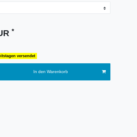
*
EUR
eitstagen versendet
In den Warenkorb