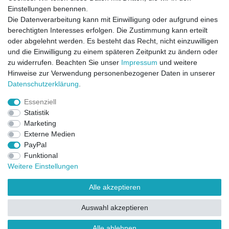
1
3er Pack
Einstellungen benennen.
Artikel anzeigen
Die Datenverarbeitung kann mit Einwilligung oder aufgrund eines
berechtigten Interesses erfolgen. Die Zustimmung kann erteilt
*
inkl. MwSt.
oder abgelehnt werden. Es besteht das Recht, nicht einzuwilligen
und die Einwilligung zu einem späteren Zeitpunkt zu ändern oder
zu widerrufen. Beachten Sie unser
Impressum
und weitere
Direktkontakt per Telefon unter 04331 / 4928-910
Hinweise zur Verwendung personenbezogener Daten in unserer
Daten­schutz­erklärung
.
Kostenloser Versand
Essenziell
Ein Monat Widerrufsrecht
Statistik
Marketing
Externe Medien
PayPal
Funktional
Weitere Einstellungen
Alle akzeptieren
Widerrufsrecht
Widerrufsformular
Impressum
Auswahl akzeptieren
Datenschutzerklärung
AGB
Kontakt
FAQ
Alle ablehnen