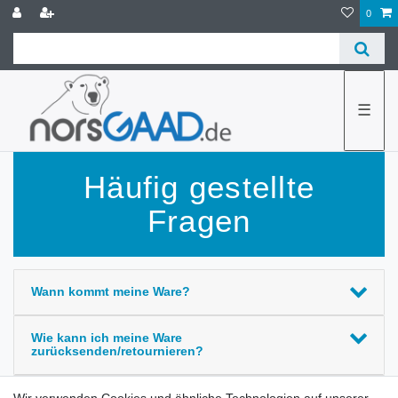
0
☰
Häufig gestellte
Fragen
Wann kommt meine Ware?
Wie kann ich meine Ware
zurücksenden/retournieren?
Kann ich Ware umtauschen?