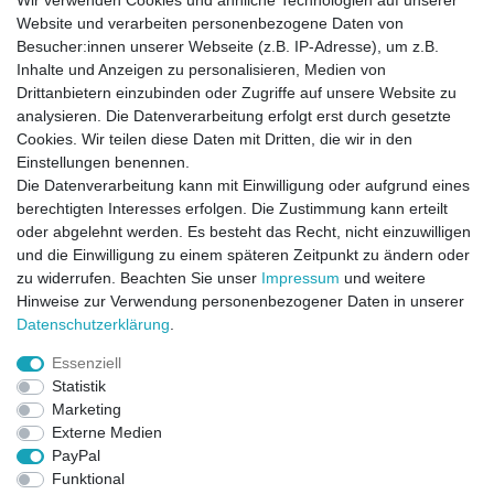
Wir verwenden Cookies und ähnliche Technologien auf unserer
Website und verarbeiten personenbezogene Daten von
Besucher:innen unserer Webseite (z.B. IP-Adresse), um z.B.
Wie finde ich die richtige Größe?
Inhalte und Anzeigen zu personalisieren, Medien von
Drittanbietern einzubinden oder Zugriffe auf unsere Website zu
Ich bekomme euch telefonisch nicht erreicht?!
analysieren. Die Datenverarbeitung erfolgt erst durch gesetzte
Cookies. Wir teilen diese Daten mit Dritten, die wir in den
Einstellungen benennen.
In meinem Warenkorb sind Artikel mit
Die Datenverarbeitung kann mit Einwilligung oder aufgrund eines
unterschiedlichen Lieferzeiten, wann kommt die
Ware?
berechtigten Interesses erfolgen. Die Zustimmung kann erteilt
oder abgelehnt werden. Es besteht das Recht, nicht einzuwilligen
und die Einwilligung zu einem späteren Zeitpunkt zu ändern oder
zu widerrufen. Beachten Sie unser
Impressum
und weitere
Direktkontakt per Telefon unter 04331 / 4928-910
Hinweise zur Verwendung personenbezogener Daten in unserer
Daten­schutz­erklärung
.
Kostenloser Versand
Essenziell
Ein Monat Widerrufsrecht
Statistik
Marketing
Externe Medien
PayPal
Funktional