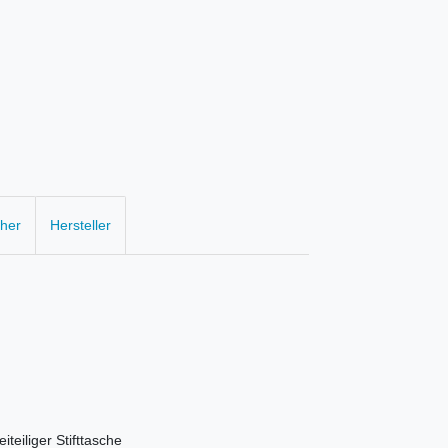
cher
Hersteller
iteiliger Stifttasche