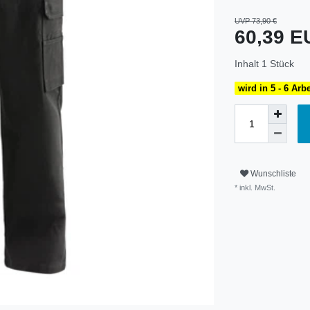
UVP 73,90 €
60,39 
Inhalt
1
Stück
wird in 5 - 6 Arb
Wunschliste
* inkl. MwSt.