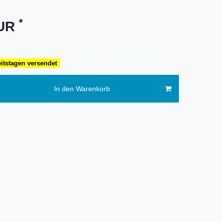
*
EUR
eitstagen versendet
In den Warenkorb