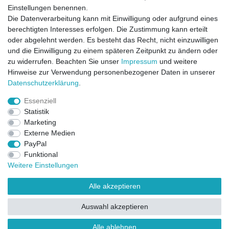
Einstellungen benennen.
Die Datenverarbeitung kann mit Einwilligung oder aufgrund eines
berechtigten Interesses erfolgen. Die Zustimmung kann erteilt
oder abgelehnt werden. Es besteht das Recht, nicht einzuwilligen
und die Einwilligung zu einem späteren Zeitpunkt zu ändern oder
zu widerrufen. Beachten Sie unser
Impressum
und weitere
Direktkontakt per Telefon unter 04331 / 4928-910
Hinweise zur Verwendung personenbezogener Daten in unserer
Daten­schutz­erklärung
.
Kostenloser Versand
Essenziell
Ein Monat Widerrufsrecht
Statistik
Marketing
Externe Medien
PayPal
Funktional
Weitere Einstellungen
Alle akzeptieren
Widerrufsrecht
Widerrufsformular
Impressum
Auswahl akzeptieren
Datenschutzerklärung
AGB
Kontakt
FAQ
Alle ablehnen