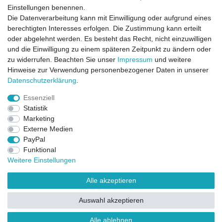
Einstellungen benennen.
Die Datenverarbeitung kann mit Einwilligung oder aufgrund eines
berechtigten Interesses erfolgen. Die Zustimmung kann erteilt
oder abgelehnt werden. Es besteht das Recht, nicht einzuwilligen
und die Einwilligung zu einem späteren Zeitpunkt zu ändern oder
zu widerrufen. Beachten Sie unser
Impressum
und weitere
Direktkontakt per Telefon unter 04331 / 4928-910
Hinweise zur Verwendung personenbezogener Daten in unserer
Daten­schutz­erklärung
.
Kostenloser Versand
Essenziell
Ein Monat Widerrufsrecht
Statistik
Marketing
Externe Medien
PayPal
Funktional
Weitere Einstellungen
Alle akzeptieren
Widerrufsrecht
Widerrufsformular
Impressum
Auswahl akzeptieren
Datenschutzerklärung
AGB
Kontakt
FAQ
Alle ablehnen