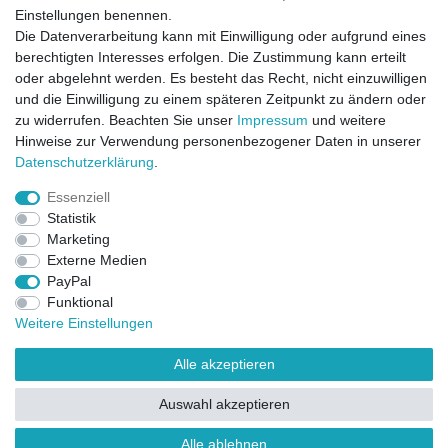
Einstellungen benennen.
Die Datenverarbeitung kann mit Einwilligung oder aufgrund eines
berechtigten Interesses erfolgen. Die Zustimmung kann erteilt
oder abgelehnt werden. Es besteht das Recht, nicht einzuwilligen
und die Einwilligung zu einem späteren Zeitpunkt zu ändern oder
zu widerrufen. Beachten Sie unser
Impressum
und weitere
Direktkontakt per Telefon unter 04331 / 4928-910
Hinweise zur Verwendung personenbezogener Daten in unserer
Daten­schutz­erklärung
.
Kostenloser Versand
Essenziell
Ein Monat Widerrufsrecht
Statistik
Marketing
Externe Medien
PayPal
Funktional
Weitere Einstellungen
Alle akzeptieren
Widerrufsrecht
Widerrufsformular
Impressum
Auswahl akzeptieren
Datenschutzerklärung
AGB
Kontakt
FAQ
Alle ablehnen