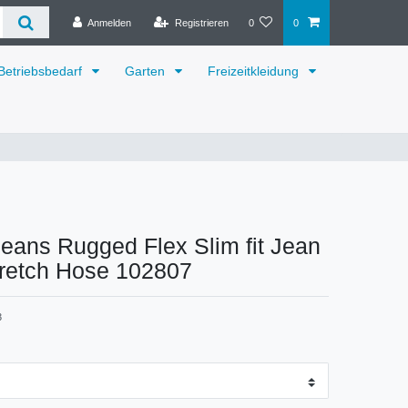
Anmelden
Registrieren
0
0
Betriebsbedarf
Garten
Freizeitkleidung
Jeans Rugged Flex Slim fit Jean
tretch Hose 102807
3