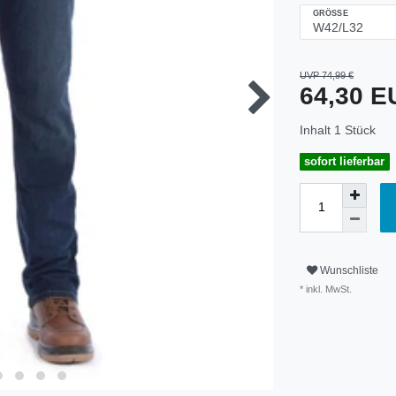
GRÖSSE
UVP 74,99 €
64,30 
Inhalt
1
Stück
sofort lieferbar
Wunschliste
* inkl. MwSt.