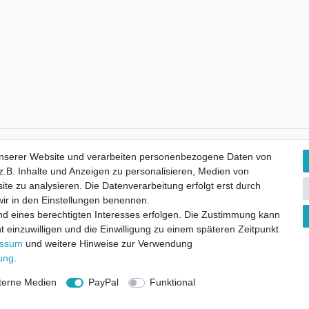
Kostenloser Versand
unserer Website und verarbeiten personenbezogene Daten von
.B. Inhalte und Anzeigen zu personalisieren, Medien von
ite zu analysieren. Die Datenverarbeitung erfolgt erst durch
 wir in den Einstellungen benennen.
nd eines berechtigten Interesses erfolgen. Die Zustimmung kann
t einzuwilligen und die Einwilligung zu einem späteren Zeitpunkt
essum
und weitere Hinweise zur Verwendung
rung
.
terne Medien
PayPal
Funktional
ht
Widerrufsformular
Impressum
Datenschutzerklärung
AGB
K