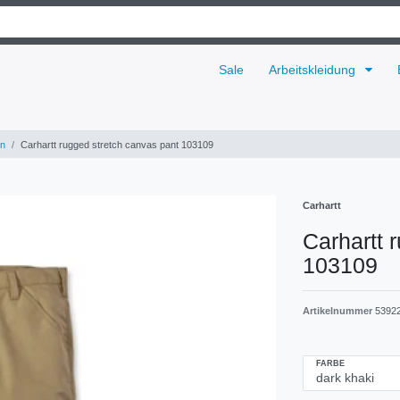
Sale
Arbeitskleidung
n
Carhartt rugged stretch canvas pant 103109
Carhartt
Carhartt 
103109
Artikelnummer
5392
FARBE