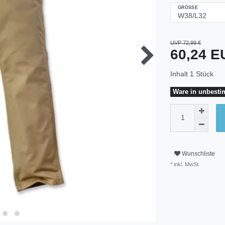
GRÖSSE
UVP 72,99 €
60,24 
Inhalt
1
Stück
Ware in unbestim
Wunschliste
* inkl. MwSt.