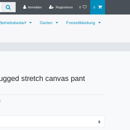
Anmelden
Registrieren
0
0
Betriebsbedarf
Garten
Freizeitkleidung
rugged stretch canvas pant
2