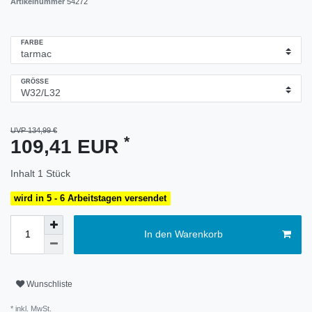
Artikelnummer
54272
FARBE
GRÖSSE
UVP 134,99 €
*
109,41 EUR
Inhalt
1
Stück
wird in 5 - 6 Arbeitstagen versendet
In den Warenkorb
Wunschliste
* inkl. MwSt.