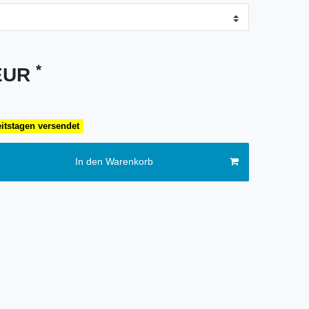
*
 EUR
eitstagen versendet
In den Warenkorb