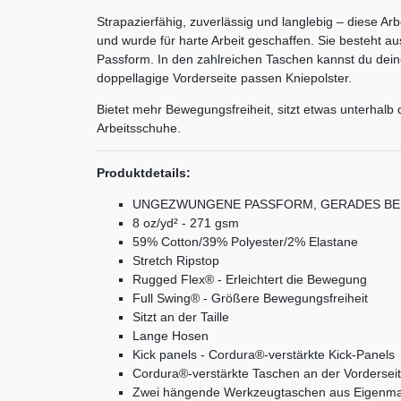
Strapazierfähig, zuverlässig und langlebig – diese A
und wurde für harte Arbeit geschaffen. Sie besteht a
Passform. In den zahlreichen Taschen kannst du dein
doppellagige Vorderseite passen Kniepolster.
Bietet mehr Bewegungsfreiheit, sitzt etwas unterhalb 
Arbeitsschuhe.
Produktdetails:
UNGEZWUNGENE PASSFORM, GERADES BE
8 oz/yd² - 271 gsm
59% Cotton/39% Polyester/2% Elastane
Stretch Ripstop
Rugged Flex® - Erleichtert die Bewegung
Full Swing® - Größere Bewegungsfreiheit
Sitzt an der Taille
Lange Hosen
Kick panels - Cordura®-verstärkte Kick-Panels
Cordura®-verstärkte Taschen an der Vordersei
Zwei hängende Werkzeugtaschen aus Eigenmat