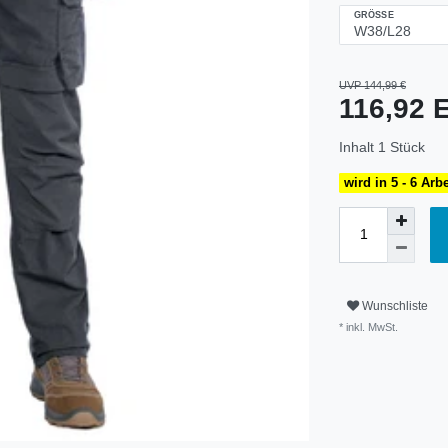
GRÖSSE
UVP 144,99 €
116,92
Inhalt
1
Stück
wird in 5 - 6 Arb
Wunschliste
* inkl. MwSt.