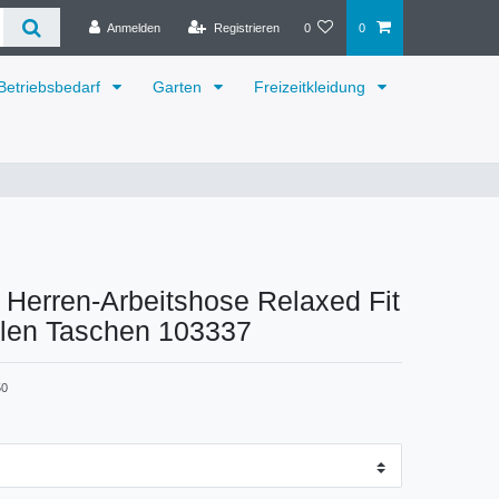
Anmelden
Registrieren
0
0
Betriebsbedarf
Garten
Freizeitkleidung
 Herren-Arbeitshose Relaxed Fit
plen Taschen 103337
50