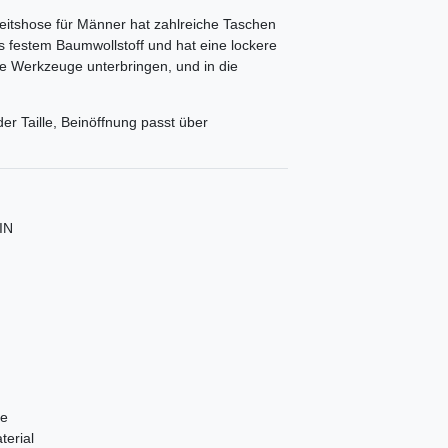
rbeitshose für Männer hat zahlreiche Taschen
us festem Baumwollstoff und hat eine lockere
e Werkzeuge unterbringen, und in die
der Taille, Beinöffnung passt über
IN
te
erial