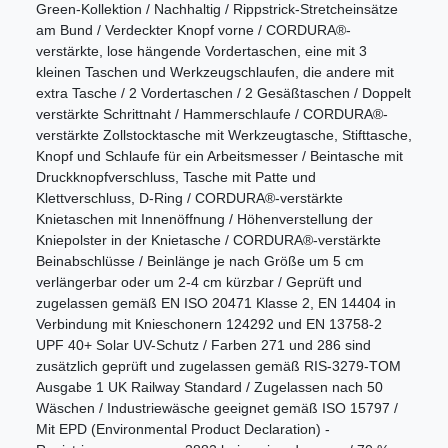
Green-Kollektion / Nachhaltig / Rippstrick-Stretcheinsätze
am Bund / Verdeckter Knopf vorne / CORDURA®-
verstärkte, lose hängende Vordertaschen, eine mit 3
kleinen Taschen und Werkzeugschlaufen, die andere mit
extra Tasche / 2 Vordertaschen / 2 Gesäßtaschen / Doppelt
verstärkte Schrittnaht / Hammerschlaufe / CORDURA®-
verstärkte Zollstocktasche mit Werkzeugtasche, Stifttasche,
Knopf und Schlaufe für ein Arbeitsmesser / Beintasche mit
Druckknopfverschluss, Tasche mit Patte und
Klettverschluss, D-Ring / CORDURA®-verstärkte
Knietaschen mit Innenöffnung / Höhenverstellung der
Kniepolster in der Knietasche / CORDURA®-verstärkte
Beinabschlüsse / Beinlänge je nach Größe um 5 cm
verlängerbar oder um 2-4 cm kürzbar / Geprüft und
zugelassen gemäß EN ISO 20471 Klasse 2, EN 14404 in
Verbindung mit Knieschonern 124292 und EN 13758-2
UPF 40+ Solar UV-Schutz / Farben 271 und 286 sind
zusätzlich geprüft und zugelassen gemäß RIS-3279-TOM
Ausgabe 1 UK Railway Standard / Zugelassen nach 50
Wäschen / Industriewäsche geeignet gemäß ISO 15797 /
Mit EPD (Environmental Product Declaration) -