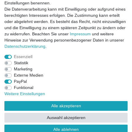
Einstellungen benennen.
Die Datenverarbeitung kann mit Einwilligung oder aufgrund eines
berechtigten Interesses erfolgen. Die Zustimmung kann erteilt
oder abgelehnt werden. Es besteht das Recht, nicht einzuwilligen
und die Einwilligung zu einem späteren Zeitpunkt zu ändern oder
zu widerrufen. Beachten Sie unser
Impressum
und weitere
Direktkontakt per Telefon unter 04331 / 4928-910
Hinweise zur Verwendung personenbezogener Daten in unserer
Daten­schutz­erklärung
.
Kostenloser Versand
Essenziell
Ein Monat Widerrufsrecht
Statistik
Marketing
Externe Medien
PayPal
Funktional
Weitere Einstellungen
Alle akzeptieren
Widerrufsrecht
Widerrufsformular
Impressum
Auswahl akzeptieren
Datenschutzerklärung
AGB
Kontakt
FAQ
Alle ablehnen