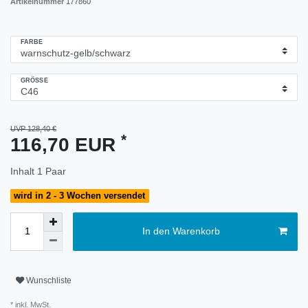
Artikelnummer
177860
FARBE
GRÖSSE
UVP 128,40 €
*
116,70 EUR
Inhalt
1
Paar
wird in 2 - 3 Wochen versendet
In den Warenkorb
Wunschliste
* inkl. MwSt.