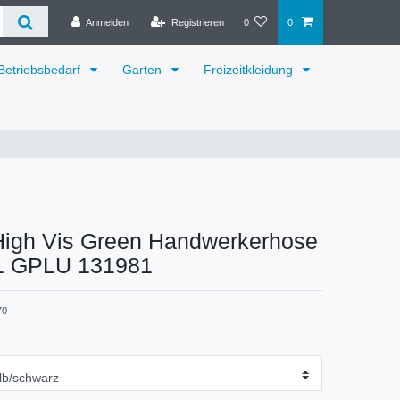
Anmelden
Registrieren
0
0
Betriebsbedarf
Garten
Freizeitkleidung
 High Vis Green Handwerkerhose
41 GPLU 131981
70