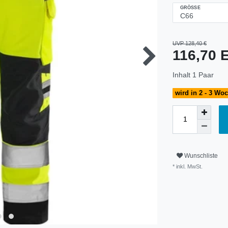
GRÖSSE
UVP 128,40 €
116,70
Inhalt
1
Paar
wird in 2 - 3 Wo
Wunschliste
* inkl. MwSt.