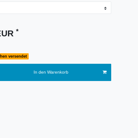
*
 EUR
chen versendet
In den Warenkorb