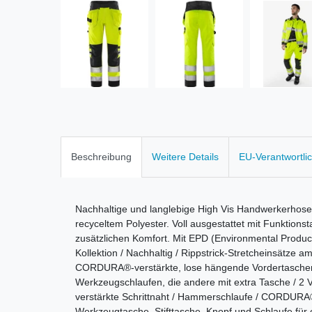
Beschreibung
Weitere Details
EU-Verantwortli
Nachhaltige und langlebige High Vis Handwerkerhose
recyceltem Polyester. Voll ausgestattet mit Funktion
zusätzlichen Komfort. Mit EPD (Environmental Product 
Kollektion / Nachhaltig / Rippstrick-Stretcheinsätze a
CORDURA®-verstärkte, lose hängende Vordertaschen,
Werkzeugschlaufen, die andere mit extra Tasche / 2 
verstärkte Schrittnaht / Hammerschlaufe / CORDURA®-
Werkzeugtasche, Stifttasche, Knopf und Schlaufe für 