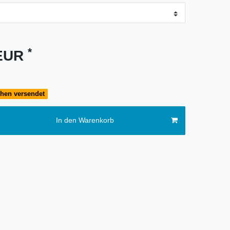
*
 EUR
chen versendet
In den Warenkorb