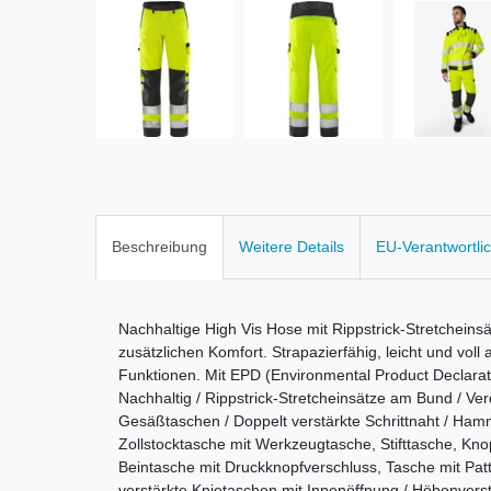
Beschreibung
Weitere Details
EU-Verantwortli
Nachhaltige High Vis Hose mit Rippstrick-Stretcheins
zusätzlichen Komfort. Strapazierfähig, leicht und voll
Funktionen. Mit EPD (Environmental Product Declaratio
Nachhaltig / Rippstrick-Stretcheinsätze am Bund / Ver
Gesäßtaschen / Doppelt verstärkte Schrittnaht / H
Zollstocktasche mit Werkzeugtasche, Stifttasche, Knop
Beintasche mit Druckknopfverschluss, Tasche mit Pa
verstärkte Knietaschen mit Innenöffnung / Höhenverste