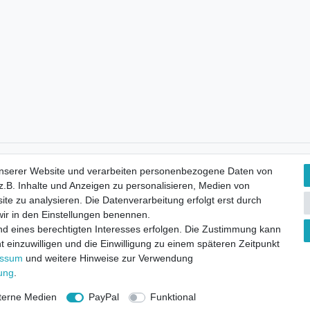
Kostenloser Versand
unserer Website und verarbeiten personenbezogene Daten von
.B. Inhalte und Anzeigen zu personalisieren, Medien von
ite zu analysieren. Die Datenverarbeitung erfolgt erst durch
 wir in den Einstellungen benennen.
nd eines berechtigten Interesses erfolgen. Die Zustimmung kann
t einzuwilligen und die Einwilligung zu einem späteren Zeitpunkt
essum
und weitere Hinweise zur Verwendung
rung
.
terne Medien
PayPal
Funktional
ht
Widerrufsformular
Impressum
Datenschutzerklärung
AGB
K