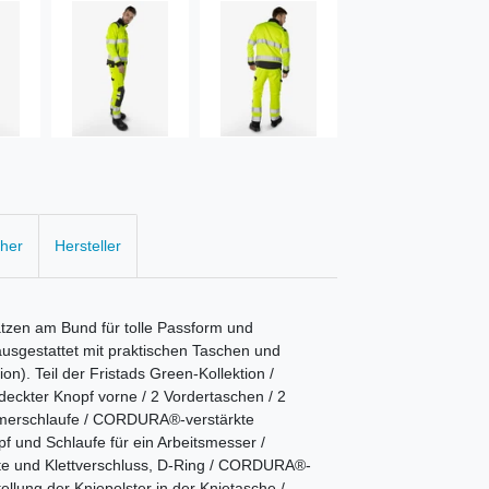
cher
Hersteller
ätzen am Bund für tolle Passform und
 ausgestattet mit praktischen Taschen und
n). Teil der Fristads Green-Kollektion /
deckter Knopf vorne / 2 Vordertaschen / 2
ammerschlaufe / CORDURA®-verstärkte
f und Schlaufe für ein Arbeitsmesser /
tte und Klettverschluss, D-Ring / CORDURA®-
llung der Kniepolster in der Knietasche /