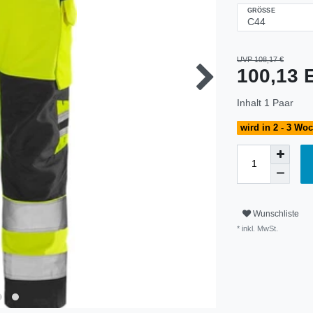
GRÖSSE
UVP 108,17 €
100,13
Inhalt
1
Paar
wird in 2 - 3 Wo
Wunschliste
* inkl. MwSt.