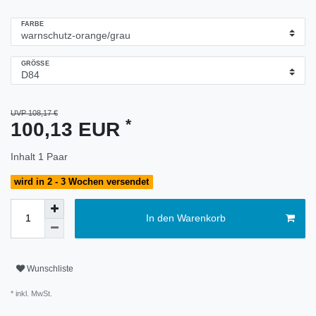
FARBE
GRÖSSE
UVP 108,17 €
*
100,13 EUR
Inhalt
1
Paar
wird in 2 - 3 Wochen versendet
In den Warenkorb
Wunschliste
* inkl. MwSt.