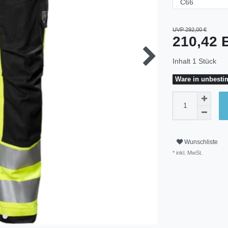
UVP 292,00 €
210,42
Inhalt
1
Stück
Ware in unbestim
Wunschliste
* inkl. MwSt.