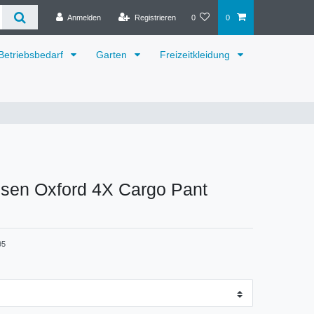
Anmelden
Registrieren
0
0
Betriebsbedarf
Garten
Freizeitkleidung
nsen Oxford 4X Cargo Pant
95