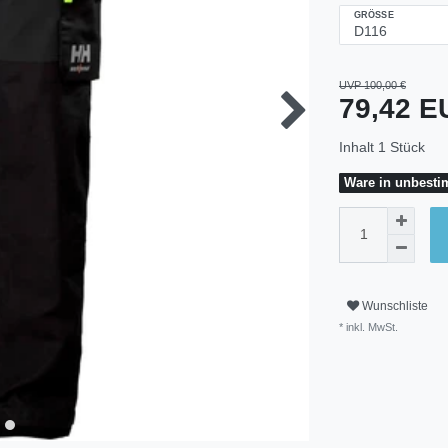
GRÖSSE
UVP 100,00 €
79,42 
Inhalt
1
Stück
Ware in unbestim
Wunschliste
* inkl. MwSt.