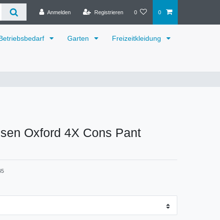
Anmelden
Registrieren
0
0
Betriebsbedarf
Garten
Freizeitkleidung
nsen Oxford 4X Cons Pant
45