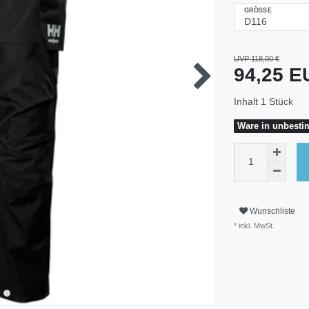
GRÖSSE
UVP 118,00 €
94,25 
Inhalt
1
Stück
Ware in unbestim
Wunschliste
* inkl. MwSt.