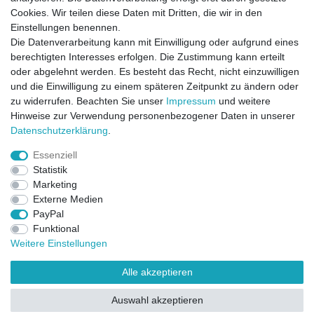
Cookies. Wir teilen diese Daten mit Dritten, die wir in den
Einstellungen benennen.
Die Datenverarbeitung kann mit Einwilligung oder aufgrund eines
berechtigten Interesses erfolgen. Die Zustimmung kann erteilt
oder abgelehnt werden. Es besteht das Recht, nicht einzuwilligen
und die Einwilligung zu einem späteren Zeitpunkt zu ändern oder
zu widerrufen. Beachten Sie unser
Impressum
und weitere
Direktkontakt per Telefon unter 04331 / 4928-910
Hinweise zur Verwendung personenbezogener Daten in unserer
Daten­schutz­erklärung
.
Kostenloser Versand
Essenziell
Ein Monat Widerrufsrecht
Statistik
Marketing
Externe Medien
PayPal
Funktional
Weitere Einstellungen
Alle akzeptieren
Widerrufsrecht
Widerrufsformular
Impressum
Auswahl akzeptieren
Datenschutzerklärung
AGB
Kontakt
FAQ