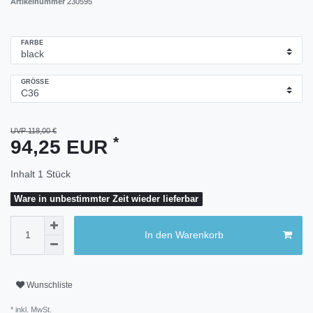
Artikelnummer
230595
FARBE
GRÖSSE
UVP 118,00 €
*
94,25 EUR
Inhalt
1
Stück
Ware in unbestimmter Zeit wieder lieferbar
In den Warenkorb
Wunschliste
* inkl. MwSt.