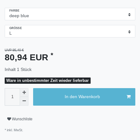
FARBE
GRÖSSE
UVP 95,40 €
*
80,94 EUR
Inhalt
1
Stück
Ware in unbestimmter Zeit wieder lieferbar
In den Warenkorb
Wunschliste
* inkl. MwSt.