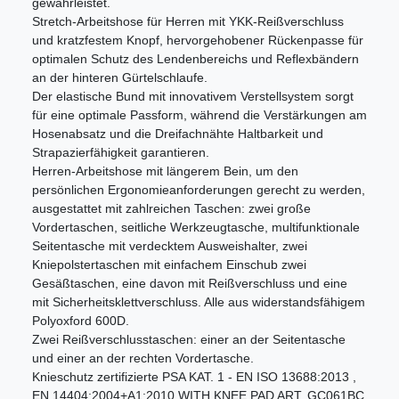
gewährleistet.
Stretch-Arbeitshose für Herren mit YKK-Reißverschluss
und kratzfestem Knopf, hervorgehobener Rückenpasse für
optimalen Schutz des Lendenbereichs und Reflexbändern
an der hinteren Gürtelschlaufe.
Der elastische Bund mit innovativem Verstellsystem sorgt
für eine optimale Passform, während die Verstärkungen am
Hosenabsatz und die Dreifachnähte Haltbarkeit und
Strapazierfähigkeit garantieren.
Herren-Arbeitshose mit längerem Bein, um den
persönlichen Ergonomieanforderungen gerecht zu werden,
ausgestattet mit zahlreichen Taschen: zwei große
Vordertaschen, seitliche Werkzeugtasche, multifunktionale
Seitentasche mit verdecktem Ausweishalter, zwei
Kniepolstertaschen mit einfachem Einschub zwei
Gesäßtaschen, eine davon mit Reißverschluss und eine
mit Sicherheitsklettverschluss. Alle aus widerstandsfähigem
Polyoxford 600D.
Zwei Reißverschlusstaschen: einer an der Seitentasche
und einer an der rechten Vordertasche.
Knieschutz zertifizierte PSA KAT. 1 - EN ISO 13688:2013 ,
EN 14404:2004+A1:2010 WITH KNEE PAD ART. GC061BC