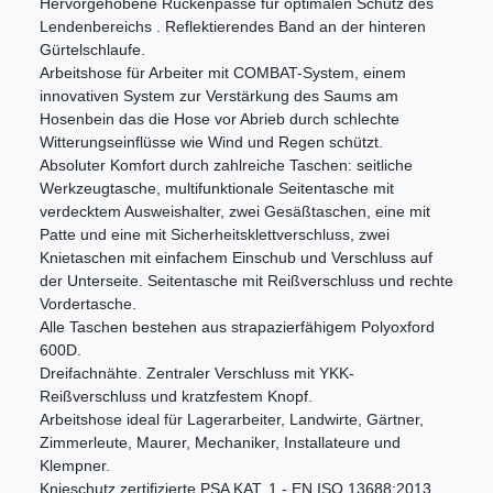
Hervorgehobene Rückenpasse für optimalen Schutz des
Lendenbereichs . Reflektierendes Band an der hinteren
Gürtelschlaufe.
Arbeitshose für Arbeiter mit COMBAT-System, einem
innovativen System zur Verstärkung des Saums am
Hosenbein das die Hose vor Abrieb durch schlechte
Witterungseinflüsse wie Wind und Regen schützt.
Absoluter Komfort durch zahlreiche Taschen: seitliche
Werkzeugtasche, multifunktionale Seitentasche mit
verdecktem Ausweishalter, zwei Gesäßtaschen, eine mit
Patte und eine mit Sicherheitsklettverschluss, zwei
Knietaschen mit einfachem Einschub und Verschluss auf
der Unterseite. Seitentasche mit Reißverschluss und rechte
Vordertasche.
Alle Taschen bestehen aus strapazierfähigem Polyoxford
600D.
Dreifachnähte. Zentraler Verschluss mit YKK-
Reißverschluss und kratzfestem Knopf.
Arbeitshose ideal für Lagerarbeiter, Landwirte, Gärtner,
Zimmerleute, Maurer, Mechaniker, Installateure und
Klempner.
Knieschutz zertifizierte PSA KAT. 1 - EN ISO 13688:2013 ,