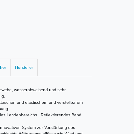
cher
Hersteller
gewebe, wasserabweisend und sehr
ig.
ttaschen und elastischem und verstellbarem
ssung.
es Lendenbereichs . Reflektierendes Band
innovativen System zur Verstärkung des
chlechte Witterungseinflüsse wie Wind und