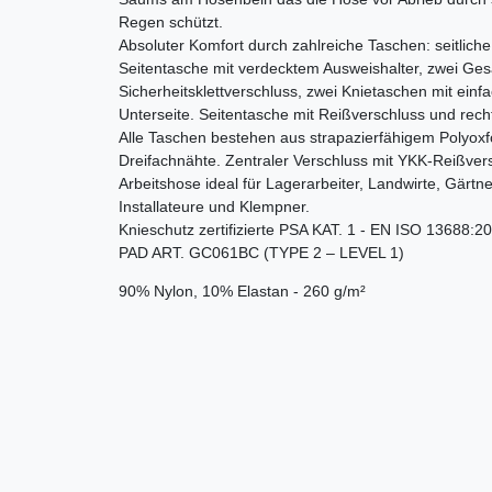
Regen schützt.
Absoluter Komfort durch zahlreiche Taschen: seitlich
Seitentasche mit verdecktem Ausweishalter, zwei Ges
Sicherheitsklettverschluss, zwei Knietaschen mit ein
Unterseite. Seitentasche mit Reißverschluss und rech
Alle Taschen bestehen aus strapazierfähigem Polyox
Dreifachnähte. Zentraler Verschluss mit YKK-Reißver
Arbeitshose ideal für Lagerarbeiter, Landwirte, Gärt
Installateure und Klempner.
Knieschutz zertifizierte PSA KAT. 1 - EN ISO 1368
PAD ART. GC061BC (TYPE 2 – LEVEL 1)
90% Nylon, 10% Elastan - 260 g/m²