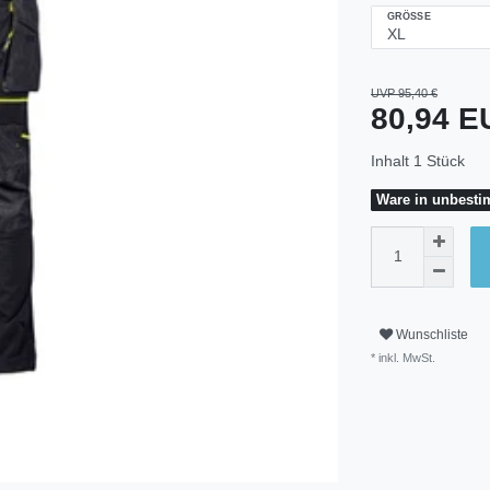
GRÖSSE
UVP 95,40 €
80,94 
Inhalt
1
Stück
Ware in unbestim
Wunschliste
* inkl. MwSt.