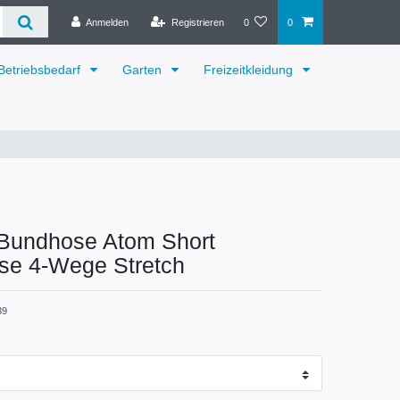
Anmelden
Registrieren
0
0
Betriebsbedarf
Garten
Freizeitkleidung
Bundhose Atom Short
ose 4-Wege Stretch
39