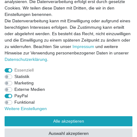
analysieren. Die Datenverarbeitung erfolgt erst durch gesetzte
Cookies. Wir teilen diese Daten mit Dritten, die wir in den
Einstellungen benennen.
Die Datenverarbeitung kann mit Einwilligung oder aufgrund eines
berechtigten Interesses erfolgen. Die Zustimmung kann erteilt
oder abgelehnt werden. Es besteht das Recht, nicht einzuwilligen
und die Einwilligung zu einem späteren Zeitpunkt zu ändern oder
zu widerrufen. Beachten Sie unser
Impressum
und weitere
Direktkontakt per Telefon unter 04331 / 4928-910
Hinweise zur Verwendung personenbezogener Daten in unserer
Daten­schutz­erklärung
.
Kostenloser Versand
Essenziell
Ein Monat Widerrufsrecht
Statistik
Marketing
Externe Medien
PayPal
Funktional
Weitere Einstellungen
Alle akzeptieren
Widerrufsrecht
Widerrufsformular
Impressum
Auswahl akzeptieren
Datenschutzerklärung
AGB
Kontakt
FAQ