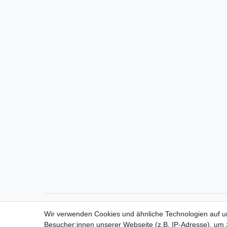
Direktkontakt per Telefon unter 04331 / 4928-910
Wir verwenden Cookies und ähnliche Technologien auf 
Besucher:innen unserer Webseite (z.B. IP-Adresse), um z