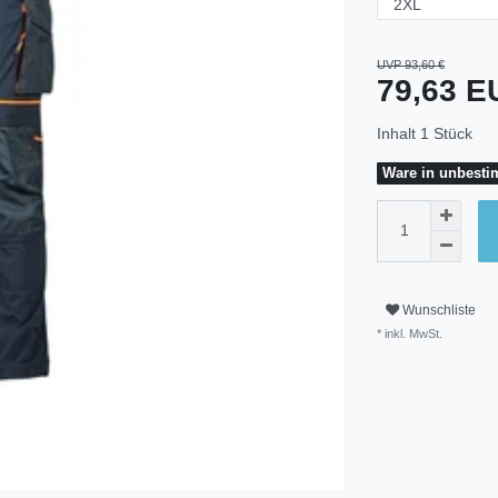
UVP 93,60 €
79,63 
Inhalt
1
Stück
Ware in unbestim
Wunschliste
* inkl. MwSt.