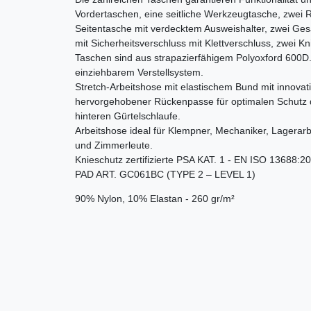
Vordertaschen, eine seitliche Werkzeugtasche, zwei R
Seitentasche mit verdecktem Ausweishalter, zwei Ges
mit Sicherheitsverschluss mit Klettverschluss, zwei Kn
Taschen sind aus strapazierfähigem Polyoxford 600D.
einziehbarem Verstellsystem.
Stretch-Arbeitshose mit elastischem Bund mit innova
hervorgehobener Rückenpasse für optimalen Schutz 
hinteren Gürtelschlaufe.
Arbeitshose ideal für Klempner, Mechaniker, Lagerarbei
und Zimmerleute.
Knieschutz zertifizierte PSA KAT. 1 - EN ISO 1368
PAD ART. GC061BC (TYPE 2 – LEVEL 1)
90% Nylon, 10% Elastan - 260 gr/m²