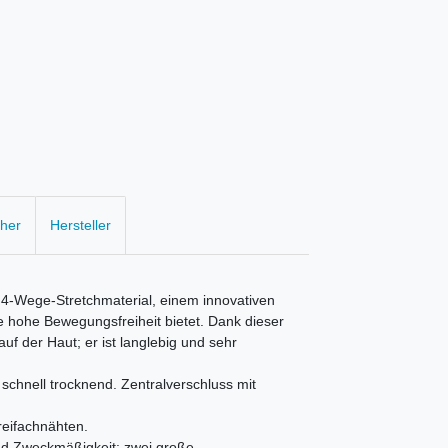
cher
Hersteller
-Wege-Stretchmaterial, einem innovativen
e hohe Bewegungsfreiheit bietet. Dank dieser
uf der Haut; er ist langlebig und sehr
schnell trocknend. Zentralverschluss mit
reifachnähten.
und Zweckmäßigkeit: zwei große