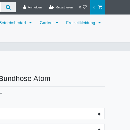
Anmelden
Registrieren
0
0
Betriebsbedarf
Garten
Freizeitkleidung
Bundhose Atom
57