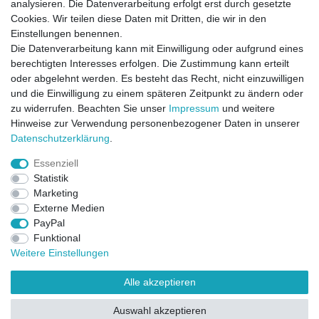
analysieren. Die Datenverarbeitung erfolgt erst durch gesetzte
Cookies. Wir teilen diese Daten mit Dritten, die wir in den
Einstellungen benennen.
Die Datenverarbeitung kann mit Einwilligung oder aufgrund eines
berechtigten Interesses erfolgen. Die Zustimmung kann erteilt
oder abgelehnt werden. Es besteht das Recht, nicht einzuwilligen
und die Einwilligung zu einem späteren Zeitpunkt zu ändern oder
zu widerrufen. Beachten Sie unser
Impressum
und weitere
Direktkontakt per Telefon unter 04331 / 4928-910
Hinweise zur Verwendung personenbezogener Daten in unserer
Daten­schutz­erklärung
.
Kostenloser Versand
Essenziell
Ein Monat Widerrufsrecht
Statistik
Marketing
Externe Medien
PayPal
Funktional
Weitere Einstellungen
Alle akzeptieren
Widerrufsrecht
Widerrufsformular
Impressum
Auswahl akzeptieren
Datenschutzerklärung
AGB
Kontakt
FAQ