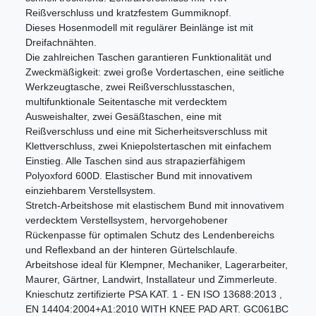
Reißverschluss und kratzfestem Gummiknopf.
Dieses Hosenmodell mit regulärer Beinlänge ist mit
Dreifachnähten.
Die zahlreichen Taschen garantieren Funktionalität und
Zweckmäßigkeit: zwei große Vordertaschen, eine seitliche
Werkzeugtasche, zwei Reißverschlusstaschen,
multifunktionale Seitentasche mit verdecktem
Ausweishalter, zwei Gesäßtaschen, eine mit
Reißverschluss und eine mit Sicherheitsverschluss mit
Klettverschluss, zwei Kniepolstertaschen mit einfachem
Einstieg. Alle Taschen sind aus strapazierfähigem
Polyoxford 600D. Elastischer Bund mit innovativem
einziehbarem Verstellsystem.
Stretch-Arbeitshose mit elastischem Bund mit innovativem
verdecktem Verstellsystem, hervorgehobener
Rückenpasse für optimalen Schutz des Lendenbereichs
und Reflexband an der hinteren Gürtelschlaufe.
Arbeitshose ideal für Klempner, Mechaniker, Lagerarbeiter,
Maurer, Gärtner, Landwirt, Installateur und Zimmerleute.
Knieschutz zertifizierte PSA KAT. 1 - EN ISO 13688:2013 ,
EN 14404:2004+A1:2010 WITH KNEE PAD ART. GC061BC