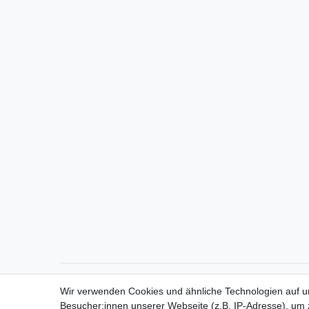
Direktkontakt per Telefon unter 04331 / 4928-910
Wir verwenden Cookies und ähnliche Technologien auf 
Besucher:innen unserer Webseite (z.B. IP-Adresse), um z