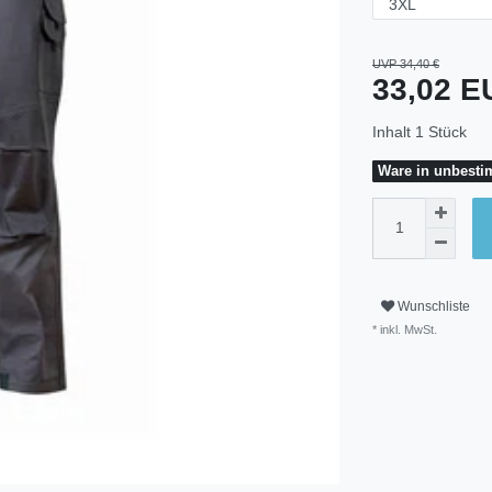
UVP 34,40 €
33,02 
Inhalt
1
Stück
Ware in unbestim
Wunschliste
* inkl. MwSt.