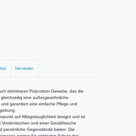
cher
Hersteller
sch dehnbaren Polycotton-Gewebe, das die
nd gleichzeitig eine außergewöhnliche
r und garantiert eine einfache Pflege und
mgebung.
nkt auf Alltagstauglichkeit designt und ist
ei Vordertaschen und einer Gesäßtasche
nd persönliche Gegenstände bieten. Die
kenpasse sorgen für optimalen Schutz des