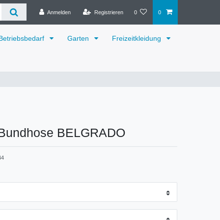
Anmelden
Registrieren
0
0
Betriebsbedarf
Garten
Freizeitkleidung
 Bundhose BELGRADO
44