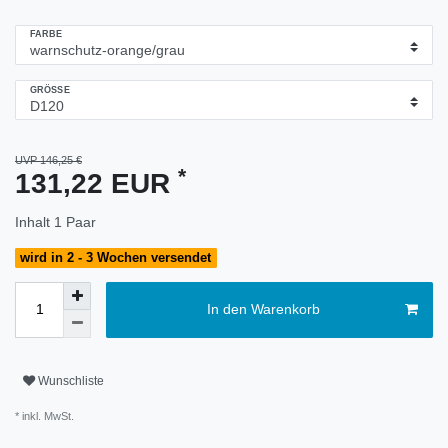
FARBE
GRÖSSE
UVP 146,25 €
*
131,22 EUR
Inhalt
1
Paar
wird in 2 - 3 Wochen versendet
In den Warenkorb
Wunschliste
* inkl. MwSt.