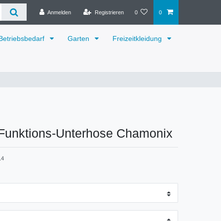
Anmelden
Registrieren
0
0
Betriebsbedarf
Garten
Freizeitkleidung
Funktions-Unterhose Chamonix
14