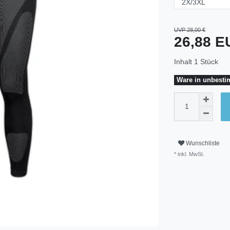
UVP 28,00 €
26,88 
Inhalt
1
Stück
Ware in unbestim
Wunschliste
* inkl. MwSt.