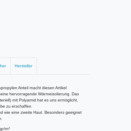
cher
Hersteller
propylen Anteil macht diesen Artikel
ig eine hervorragende Wärmeisolierung. Das
riell) mit Polyamid hat es uns ermöglicht,
be zu erschaffen.
end wie eine zweite Haut. Besonders geeignet
n.
gr/m²