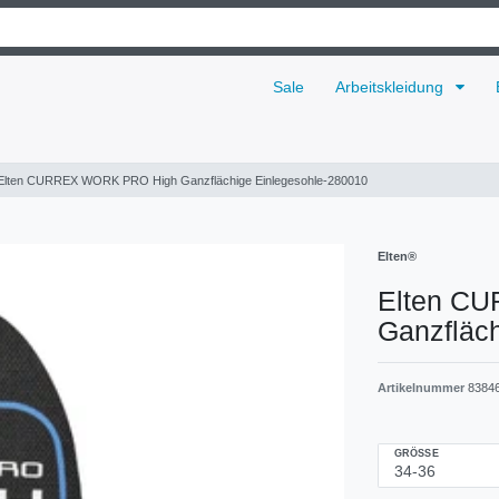
Sale
Arbeitskleidung
Elten CURREX WORK PRO High Ganzflächige Einlegesohle-280010
Elten®
Elten C
Ganzfläc
Artikelnummer
8384
GRÖSSE