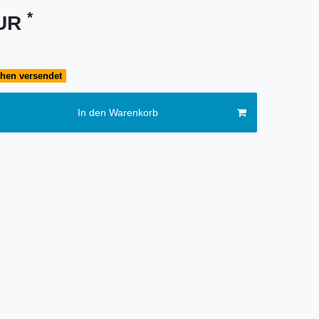
*
EUR
chen versendet
In den Warenkorb