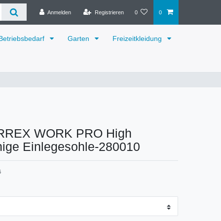
Anmelden
Registrieren
0
0
Betriebsbedarf
Garten
Freizeitkleidung
URREX WORK PRO High
hige Einlegesohle-280010
6