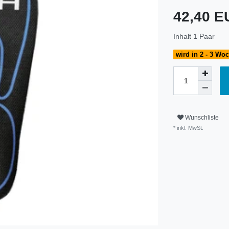
42,40 
Inhalt
1
Paar
wird in 2 - 3 Wo
Wunschliste
* inkl. MwSt.