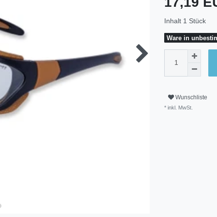
17,19 
Inhalt
1
Stück
Ware in unbestim
Wunschliste
* inkl. MwSt.