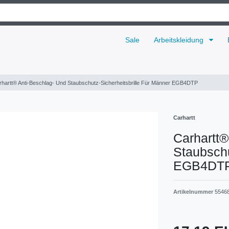
Sale
Arbeitskleidung
rhartt® Anti-Beschlag- Und Staubschutz-Sicherheitsbrille Für Männer EGB4DTP
Carhartt
Carhartt®
Staubschu
EGB4DT
Artikelnummer
5546