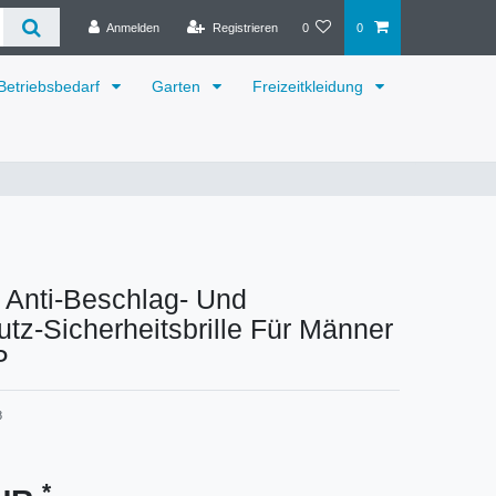
Anmelden
Registrieren
0
0
Betriebsbedarf
Garten
Freizeitkleidung
 Anti-Beschlag- Und
tz-Sicherheitsbrille Für Männer
P
8
*