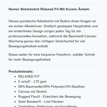
Herren Stretchshirt Relaxed Fit Mit Kurzen Ärmeln
Dieses puristische Arbeitsshirt mit Button-down-Kragen ist
ein echter Alleskönner. Dreifach gesteppte Hauptnähte und
ein knitterfreies Design sorgen jeden Tag für ein
professionelles Aussehen, während die Baumwoll-Canvas-
Mischung genau den richtigen Stretchanteil für viel
Bewegungsfreiheit enthält.
Etwas weiter für eine bequeme Passform, subtiler Schnitt
für mehr Bewegungsfreiheit
Produktdetails:
RELAXED FIT
5 oz/yd² - 170 gsm
58% Baumwolle/39% Polyester/3% Elasthan
Canvas mit Stretch
Rugged Flex® - Erleichtert die Bewegung
Stain Breaker® - Löst Flecken
Zweiteiliger Stehkragen mit Knopfleiste.