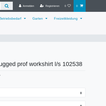
Anmelden
Registrieren
0
0
Betriebsbedarf
Garten
Freizeitkleidung
rugged prof workshirt l/s 102538
7