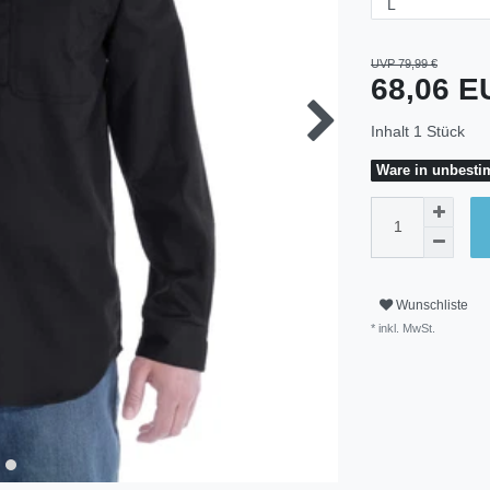
UVP 79,99 €
68,06 
Inhalt
1
Stück
Ware in unbestim
Wunschliste
* inkl. MwSt.