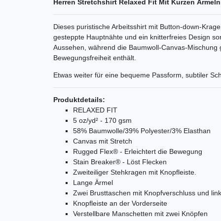
Herren Stretchshirt Relaxed Fit Mit Kurzen Ärmeln
Dieses puristische Arbeitsshirt mit Button-down-Kragen
gesteppte Hauptnähte und ein knitterfreies Design sor
Aussehen, während die Baumwoll-Canvas-Mischung gena
Bewegungsfreiheit enthält.
Etwas weiter für eine bequeme Passform, subtiler Sch
Produktdetails:
RELAXED FIT
5 oz/yd² - 170 gsm
58% Baumwolle/39% Polyester/3% Elasthan
Canvas mit Stretch
Rugged Flex® - Erleichtert die Bewegung
Stain Breaker® - Löst Flecken
Zweiteiliger Stehkragen mit Knopfleiste.
Lange Ärmel
Zwei Brusttaschen mit Knopfverschluss und lin
Knopfleiste an der Vorderseite
Verstellbare Manschetten mit zwei Knöpfen