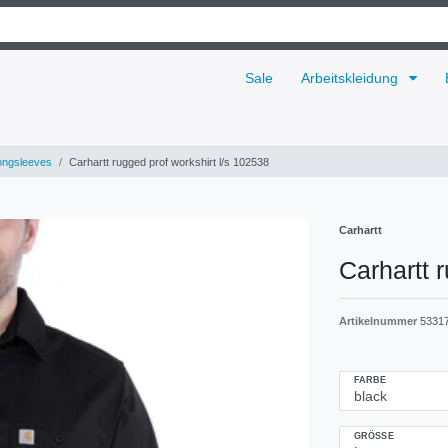
Sale
Arbeitskleidung
ongsleeves
Carhartt rugged prof workshirt l/s 102538
Carhartt
Carhartt 
Artikelnummer
5331
FARBE
GRÖSSE