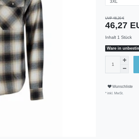
UVP 48,20 €
46,27 
Inhalt
1
Stück
Ware in unbestim
Wunschliste
* inkl. MwSt.