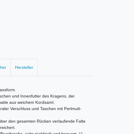
cher
Hersteller
assform.
aschen und Innenfutter des Kragens, der
patte aus weichem Kordsamt.
raler Verschluss und Taschen mit Perlmutt-
 über den gesamten Rücken verlaufende Falte
eichert.
 Brusttasche, sehr praktisch und bequem. U-