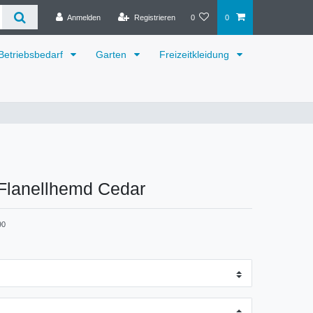
Anmelden
Registrieren
0
0
Betriebsbedarf
Garten
Freizeitkleidung
Flanellhemd Cedar
90