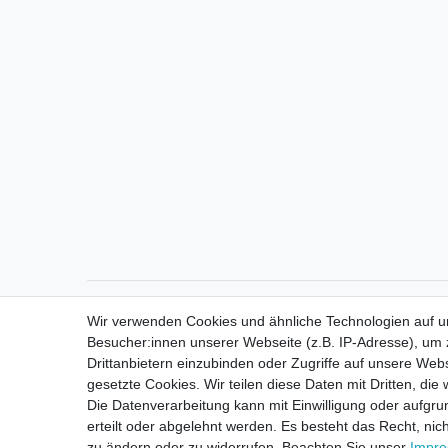
Direktkontakt per Telefon unter 04331 / 4928-910
Wir verwenden Cookies und ähnliche Technologien auf 
Besucher:innen unserer Webseite (z.B. IP-Adresse), um z
Drittanbietern einzubinden oder Zugriffe auf unsere Webs
gesetzte Cookies. Wir teilen diese Daten mit Dritten, die
Die Datenverarbeitung kann mit Einwilligung oder aufgru
erteilt oder abgelehnt werden. Es besteht das Recht, nich
zu ändern oder zu widerrufen. Beachten Sie unser
Impr