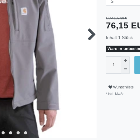
UVP 109,99 €
76,15 
Inhalt
1
Stück
Ware in unbestim
Wunschliste
* inkl. MwSt.