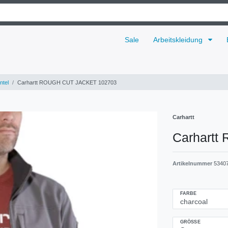
Sale
Arbeitskleidung
ntel
Carhartt ROUGH CUT JACKET 102703
Carhartt
Carhart
Artikelnummer
5340
FARBE
GRÖSSE