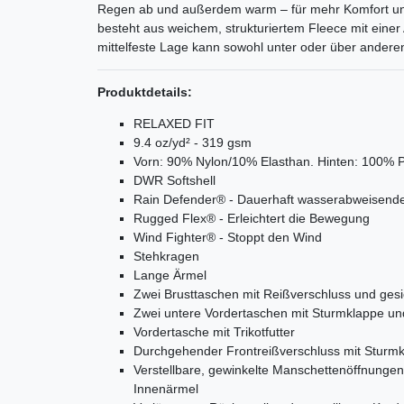
Regen ab und außerdem warm – für mehr Komfort und 
besteht aus weichem, strukturiertem Fleece mit einer
mittelfeste Lage kann sowohl unter oder über ander
Produktdetails:
RELAXED FIT
9.4 oz/yd² - 319 gsm
Vorn: 90% Nylon/10% Elasthan. Hinten: 100% P
DWR Softshell
Rain Defender® - Dauerhaft wasserabweisende
Rugged Flex® - Erleichtert die Bewegung
Wind Fighter® - Stoppt den Wind
Stehkragen
Lange Ärmel
Zwei Brusttaschen mit Reißverschluss und ges
Zwei untere Vordertaschen mit Sturmklappe un
Vordertasche mit Trikotfutter
Durchgehender Frontreißverschluss mit Sturm
Verstellbare, gewinkelte Manschettenöffnunge
Innenärmel