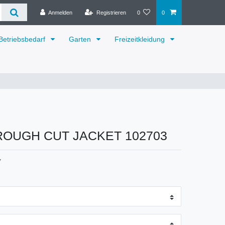
Anmelden
Registrieren
0
0
Betriebsbedarf
Garten
Freizeitkleidung
t ROUGH CUT JACKET 102703
7