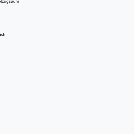
delzugsaum
ish