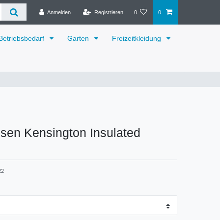
Anmelden
Registrieren
0
0
Betriebsbedarf
Garten
Freizeitkleidung
sen Kensington Insulated
22