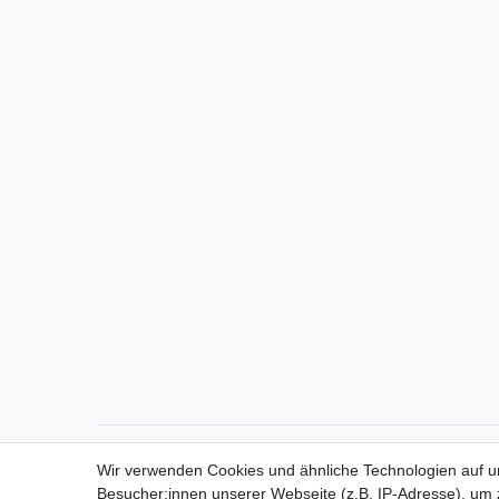
Direktkontakt per Telefon unter 04331 / 4928-910
Wir verwenden Cookies und ähnliche Technologien auf 
Besucher:innen unserer Webseite (z.B. IP-Adresse), um z