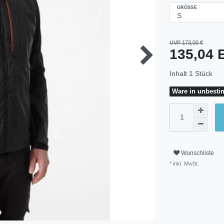
GRÖSSE
UVP 173,00 €
135,04
Inhalt
1
Stück
Ware in unbestim
Wunschliste
* inkl. MwSt.