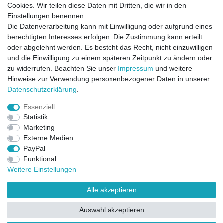
Cookies. Wir teilen diese Daten mit Dritten, die wir in den
Einstellungen benennen.
Die Datenverarbeitung kann mit Einwilligung oder aufgrund eines
berechtigten Interesses erfolgen. Die Zustimmung kann erteilt
oder abgelehnt werden. Es besteht das Recht, nicht einzuwilligen
und die Einwilligung zu einem späteren Zeitpunkt zu ändern oder
zu widerrufen. Beachten Sie unser
Impressum
und weitere
Direktkontakt per Telefon unter 04331 / 4928-910
Hinweise zur Verwendung personenbezogener Daten in unserer
Daten­schutz­erklärung
.
Kostenloser Versand
Essenziell
Ein Monat Widerrufsrecht
Statistik
Marketing
Externe Medien
PayPal
Funktional
Weitere Einstellungen
Alle akzeptieren
Widerrufsrecht
Widerrufsformular
Impressum
Auswahl akzeptieren
Datenschutzerklärung
AGB
Kontakt
FAQ