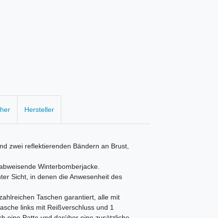
cher
Hersteller
 zwei reflektierenden Bändern an Brust,
erabweisende Winterbomberjacke.
hter Sicht, in denen die Anwesenheit des
ahlreichen Taschen garantiert, alle mit
asche links mit Reißverschluss und 1
ch eine Patte und darüber eine zusätzliche