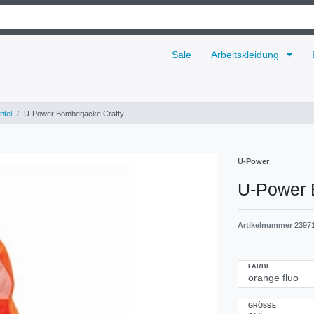
Sale
Arbeitskleidung
ntel
U-Power Bomberjacke Crafty
U-Power
U-Power 
Artikelnummer
2397
FARBE
GRÖSSE