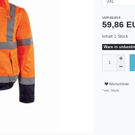
UVP 66,60 €
59,86 
Inhalt
1
Stück
Ware in unbestim
Wunschliste
* inkl. MwSt.