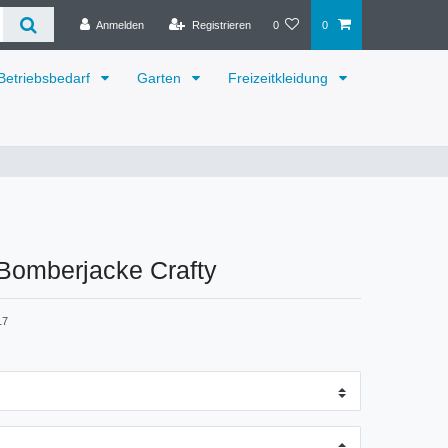
Anmelden
Registrieren
0
0
Betriebsbedarf
Garten
Freizeitkleidung
Bomberjacke Crafty
17