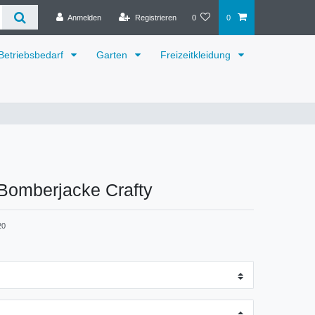
Anmelden
Registrieren
0
0
Betriebsbedarf
Garten
Freizeitkleidung
Bomberjacke Crafty
20