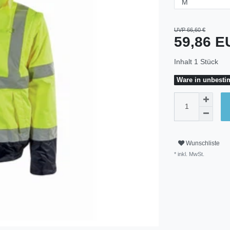
UVP 66,60 €
59,86 
Inhalt
1
Stück
Ware in unbestim
Wunschliste
* inkl. MwSt.