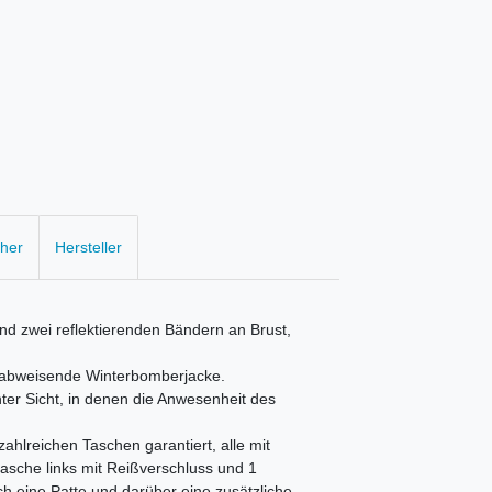
cher
Hersteller
 zwei reflektierenden Bändern an Brust,
erabweisende Winterbomberjacke.
hter Sicht, in denen die Anwesenheit des
ahlreichen Taschen garantiert, alle mit
asche links mit Reißverschluss und 1
ch eine Patte und darüber eine zusätzliche