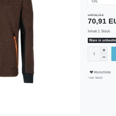
UVP 81,70 €
70,91 
Inhalt
1
Stück
Ware in unbestim
Wunschliste
* inkl. MwSt.