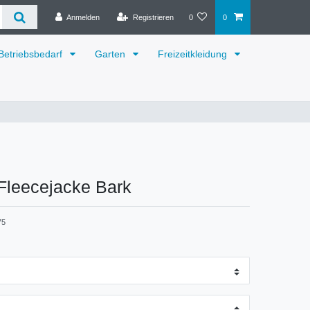
Anmelden
Registrieren
0
0
Betriebsbedarf
Garten
Freizeitkleidung
Fleecejacke Bark
75