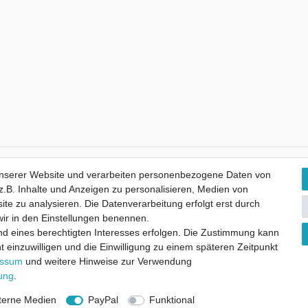
Kostenloser Versand
unserer Website und verarbeiten personenbezogene Daten von
.B. Inhalte und Anzeigen zu personalisieren, Medien von
ite zu analysieren. Die Datenverarbeitung erfolgt erst durch
 wir in den Einstellungen benennen.
nd eines berechtigten Interesses erfolgen. Die Zustimmung kann
t einzuwilligen und die Einwilligung zu einem späteren Zeitpunkt
essum
und weitere Hinweise zur Verwendung
rung
.
terne Medien
PayPal
Funktional
ht
Widerrufsformular
Impressum
Datenschutzerklärung
AGB
K