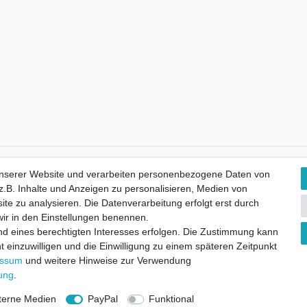
Kostenloser Versand
unserer Website und verarbeiten personenbezogene Daten von
.B. Inhalte und Anzeigen zu personalisieren, Medien von
ite zu analysieren. Die Datenverarbeitung erfolgt erst durch
 wir in den Einstellungen benennen.
nd eines berechtigten Interesses erfolgen. Die Zustimmung kann
t einzuwilligen und die Einwilligung zu einem späteren Zeitpunkt
essum
und weitere Hinweise zur Verwendung
rung
.
terne Medien
PayPal
Funktional
ht
Widerrufsformular
Impressum
Datenschutzerklärung
AGB
K