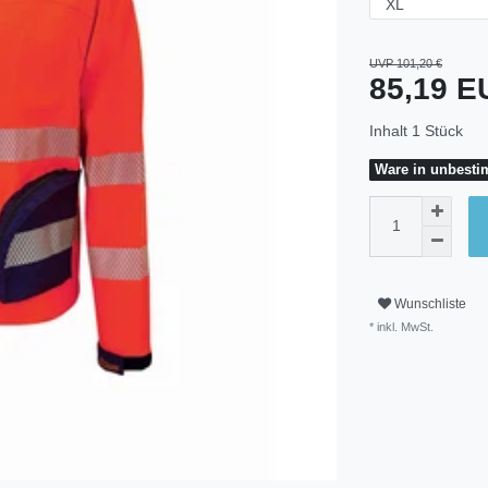
UVP 101,20 €
85,19 
Inhalt
1
Stück
Ware in unbestim
Wunschliste
* inkl. MwSt.