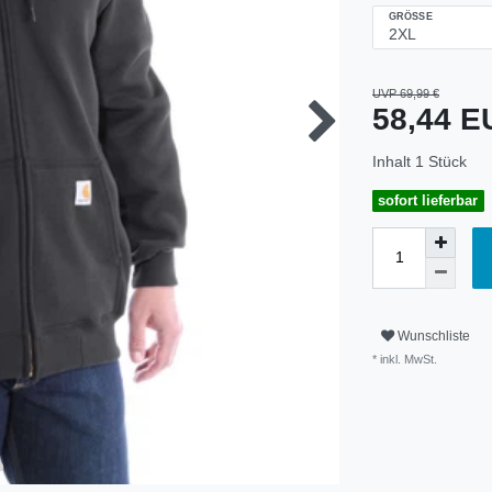
GRÖSSE
UVP 69,99 €
58,44 
Inhalt
1
Stück
sofort lieferbar
Wunschliste
* inkl. MwSt.