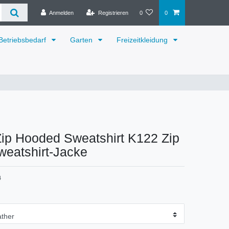
Anmelden
Registrieren
0
0
Betriebsbedarf
Garten
Freizeitkleidung
Zip Hooded Sweatshirt K122 Zip
weatshirt-Jacke
4