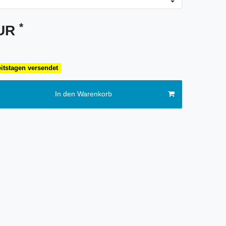
*
EUR
eitstagen versendet
In den Warenkorb