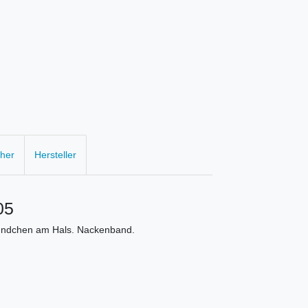
cher
Hersteller
05
ündchen am Hals. Nackenband.