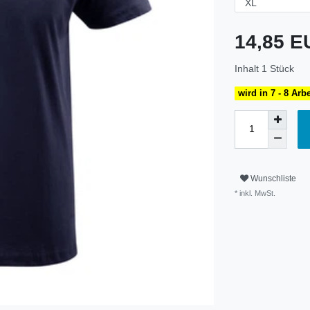
14,85 
Inhalt
1
Stück
wird in 7 - 8 Arb
Wunschliste
* inkl. MwSt.