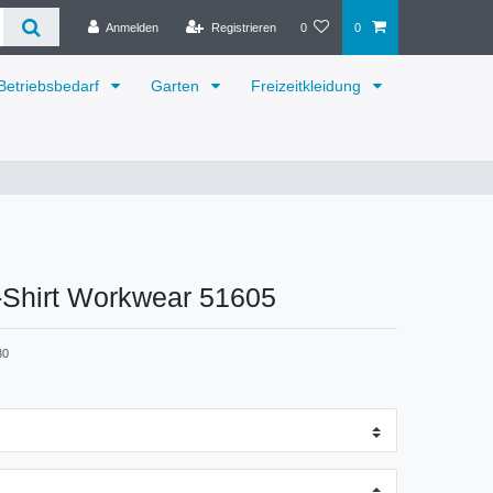
Anmelden
Registrieren
0
0
Betriebsbedarf
Garten
Freizeitkleidung
-Shirt Workwear 51605
30