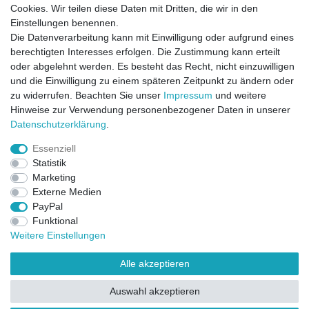
Cookies. Wir teilen diese Daten mit Dritten, die wir in den
Einstellungen benennen.
Die Datenverarbeitung kann mit Einwilligung oder aufgrund eines
berechtigten Interesses erfolgen. Die Zustimmung kann erteilt
oder abgelehnt werden. Es besteht das Recht, nicht einzuwilligen
und die Einwilligung zu einem späteren Zeitpunkt zu ändern oder
zu widerrufen. Beachten Sie unser
Impressum
und weitere
Direktkontakt per Telefon unter 04331 / 4928-910
Hinweise zur Verwendung personenbezogener Daten in unserer
Daten­schutz­erklärung
.
Kostenloser Versand
Essenziell
Ein Monat Widerrufsrecht
Statistik
Marketing
Externe Medien
PayPal
Funktional
Weitere Einstellungen
Alle akzeptieren
Widerrufsrecht
Widerrufsformular
Impressum
Auswahl akzeptieren
Datenschutzerklärung
AGB
Kontakt
FAQ