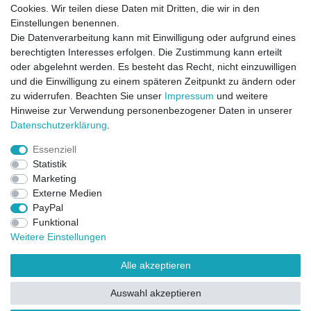
Cookies. Wir teilen diese Daten mit Dritten, die wir in den
Einstellungen benennen.
Die Datenverarbeitung kann mit Einwilligung oder aufgrund eines
berechtigten Interesses erfolgen. Die Zustimmung kann erteilt
oder abgelehnt werden. Es besteht das Recht, nicht einzuwilligen
und die Einwilligung zu einem späteren Zeitpunkt zu ändern oder
zu widerrufen. Beachten Sie unser
Impressum
und weitere
Direktkontakt per Telefon unter 04331 / 4928-910
Hinweise zur Verwendung personenbezogener Daten in unserer
Daten­schutz­erklärung
.
Kostenloser Versand
Essenziell
Ein Monat Widerrufsrecht
Statistik
Marketing
Externe Medien
PayPal
Funktional
Weitere Einstellungen
Alle akzeptieren
Widerrufsrecht
Widerrufsformular
Impressum
Auswahl akzeptieren
Datenschutzerklärung
AGB
Kontakt
FAQ