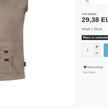
UVP 30,60 €
29,38 
Inhalt
1
Stück
Ware in unbestim
Wunschliste
* inkl. MwSt.