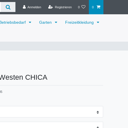
Anmelden
Registrieren
0
0
Betriebsbedarf
Garten
Freizeitkleidung
 Westen CHICA
35