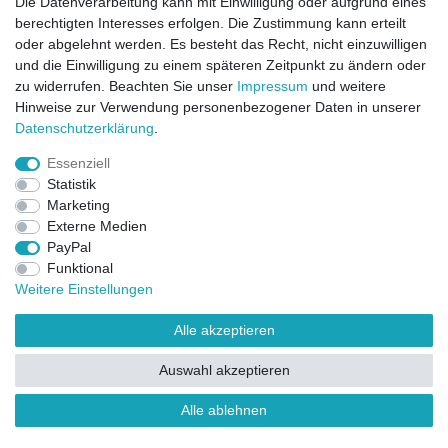
Die Datenverarbeitung kann mit Einwilligung oder aufgrund eines
berechtigten Interesses erfolgen. Die Zustimmung kann erteilt
Direktkontakt per Telefon unter 04331 / 4928-910
oder abgelehnt werden. Es besteht das Recht, nicht einzuwilligen
und die Einwilligung zu einem späteren Zeitpunkt zu ändern oder
Kostenloser Versand
zu widerrufen. Beachten Sie unser
Impressum
und weitere
Ein Monat Widerrufsrecht
Hinweise zur Verwendung personenbezogener Daten in unserer
Daten­schutz­erklärung
.
Essenziell
Statistik
Marketing
Externe Medien
PayPal
Funktional
Widerrufsrecht
Widerrufsformular
Impressum
Weitere Einstellungen
Datenschutzerklärung
AGB
Kontakt
FAQ
Alle akzeptieren
Auswahl akzeptieren
Alle ablehnen