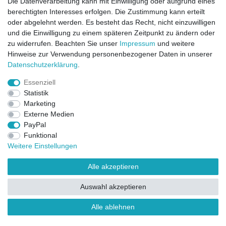
Die Datenverarbeitung kann mit Einwilligung oder aufgrund eines
berechtigten Interesses erfolgen. Die Zustimmung kann erteilt
Direktkontakt per Telefon unter 04331 / 4928-910
oder abgelehnt werden. Es besteht das Recht, nicht einzuwilligen
und die Einwilligung zu einem späteren Zeitpunkt zu ändern oder
Kostenloser Versand
zu widerrufen. Beachten Sie unser
Impressum
und weitere
Ein Monat Widerrufsrecht
Hinweise zur Verwendung personenbezogener Daten in unserer
Daten­schutz­erklärung
.
Essenziell
Statistik
Marketing
Externe Medien
PayPal
Funktional
Widerrufsrecht
Widerrufsformular
Impressum
Weitere Einstellungen
Datenschutzerklärung
AGB
Kontakt
FAQ
Alle akzeptieren
Auswahl akzeptieren
Alle ablehnen